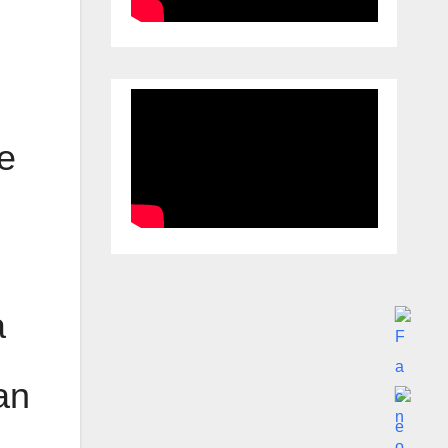
de
a
an