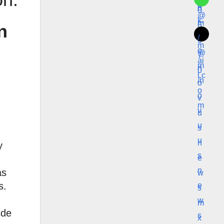
n
y
.
as
s.
sde