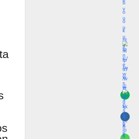
ta
s
os
ón.