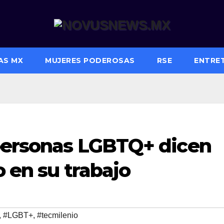
AS MX
MUJERES PODEROSAS
RSE
ENTRE
 personas LGBTQ+ dicen
o en su trabajo
,
#LGBT+
,
#tecmilenio