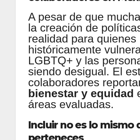
A pesar de que much
la creación de política
realidad para quienes
históricamente vulne
LGBTQ+ y las persona
siendo desigual. El e
colaboradores report
bienestar y equidad
e
áreas evaluadas.
Incluir no es lo mismo 
perteneces