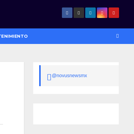
TENIMIENTO
@novusnewsmx