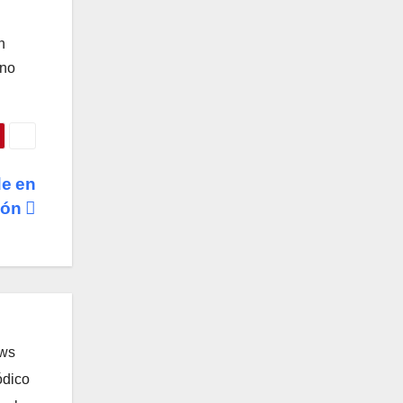
n
ino
de en
ión
ews
ódico