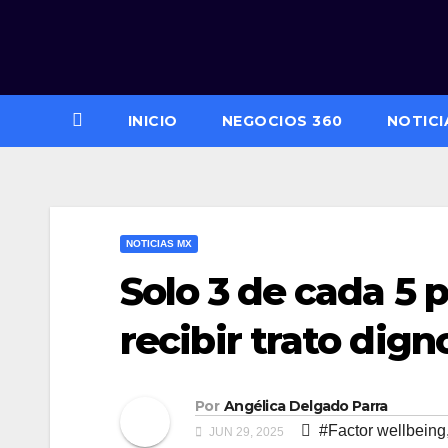
Saltar
al
contenido
INICIO
NEGOCIOS 360
NOTICI
NOTICIAS MX
Solo 3 de cada 5
recibir trato dign
Por
Angélica Delgado Parra
#Factor wellbeing
JUN 29, 2025