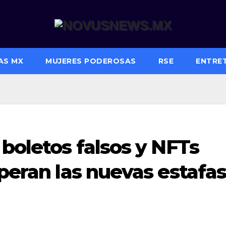
AS MX
MUJERES PODEROSAS
RSE
ENTRE
 boletos falsos y NFTs
operan las nuevas estafa