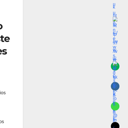
o
te
es
ios
os