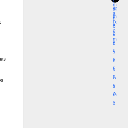
s
mas
os