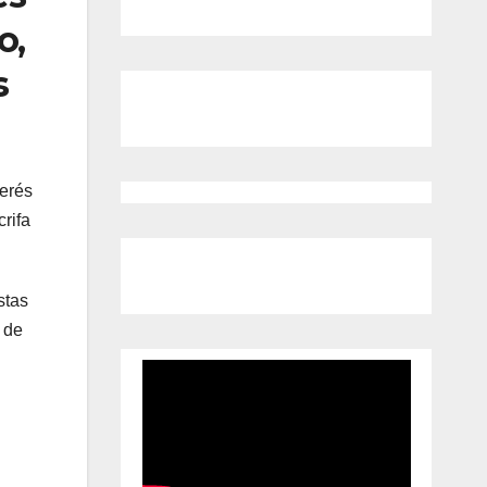
o,
s
terés
rifa
stas
 de