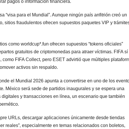
urar pagos o información financiera.
sa “visa para el Mundial”. Aunque ningún país anfitrión creó un
eo, sitios fraudulentos ofrecen supuestos paquetes VIP y trámite
ios como worldcup*.fun ofrecen supuestos “tokens oficiales”
artos gratuitos de criptomonedas para atraer víctimas. FIFA sí
s, como FIFA Collect, pero ESET advirtió que múltiples platafor
romover activos sin respaldo.
onde el Mundial 2026 apunta a convertirse en uno de los event
. México será sede de partidos inaugurales y se espera una
 digitales y transacciones en línea, un escenario que también
bernético.
iempre URLs, descargar aplicaciones únicamente desde tiendas
ser reales”, especialmente en temas relacionados con boletos,