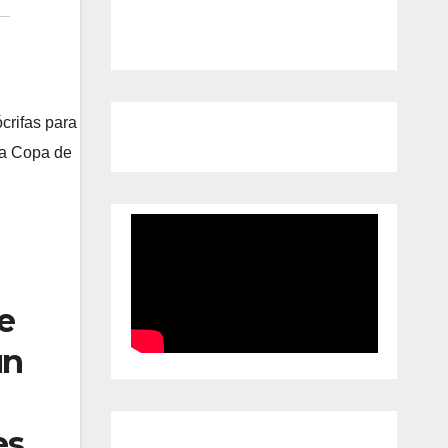
crifas para
la Copa de
e
un
es