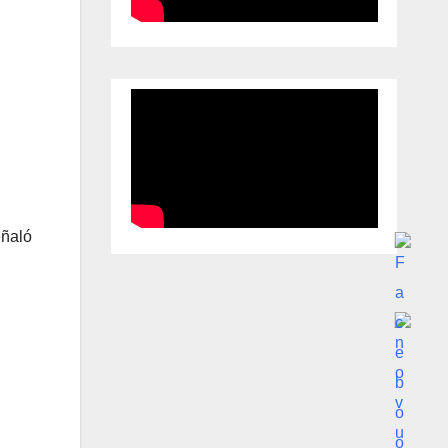
eñaló