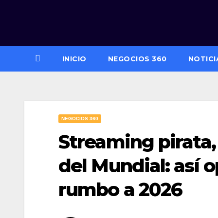
Saltar
al
contenido
INICIO
NEGOCIOS 360
NOTICI
NEGOCIOS 360
Streaming pirata,
del Mundial: así 
rumbo a 2026