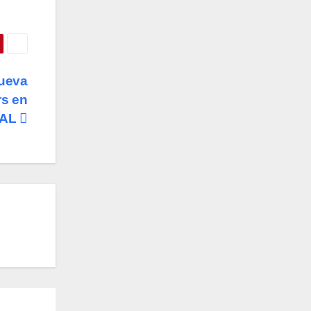
nueva
rs en
AL