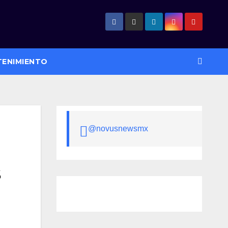
TENIMIENTO
@novusnewsmx
s