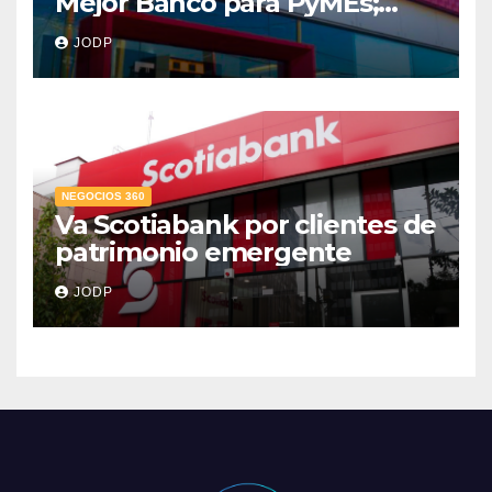
Mejor Banco para PyMEs;
supera 14% del mercado
JODP
crediticio
NEGOCIOS 360
Va Scotiabank por clientes de
patrimonio emergente
JODP