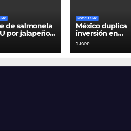
S MX
NOTICIAS MX
e de salmonela
México duplica
U por jalapeños
inversión en
inaloa deja 345
primera infancia
JODP
rmos y 36
pero solo desti
italizados
2.53% del gasto
público