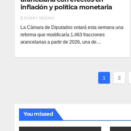
inflación y política monetaria
DANNY MEDINA
La Cámara de Diputados votará esta semana una
reforma que modificaría 1,463 fracciones
arancelarias a partir de 2026, una de…
Pagina
1
2
de
entrada
You missed