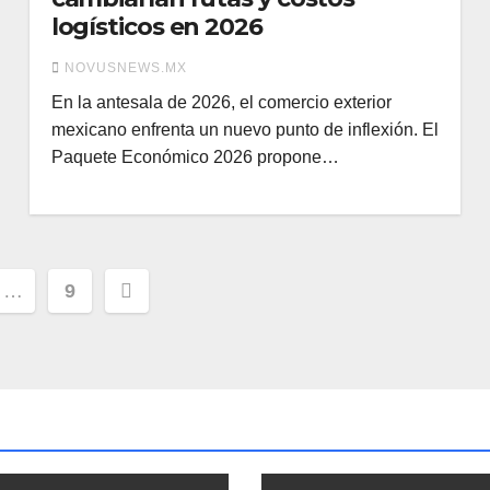
logísticos en 2026
NOVUSNEWS.MX
En la antesala de 2026, el comercio exterior
mexicano enfrenta un nuevo punto de inflexión. El
Paquete Económico 2026 propone…
ción
…
9
s