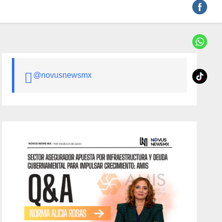
@novusnewsmx