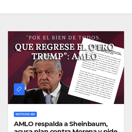
NOTICIAS MX
AMLO respalda a Sheinbaum,
acusa plan contra Morena y pide