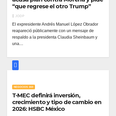
“que regrese el otro Trump”
JODP
El expresidente Andrés Manuel López Obrador
reapareció públicamente con un mensaje de
respaldo a la presidenta Claudia Sheinbaum y
una…
NEGOCIOS 360
T-MEC definirá inversión,
crecimiento y tipo de cambio en
2026: HSBC México