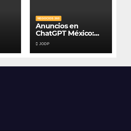
NEGOCIOS 360
Anuncios en
ChatGPT México:
,
¿quién los verá y
JODP
na
qué pasará con las
conversaciones?