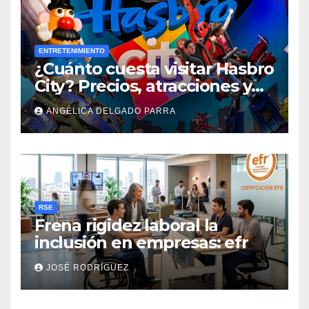
ENTRETENIMIENTO
¿Cuánto cuesta visitar Hasbro
City? Precios, atracciones y
actividades de Summer Fest
ANGÉLICA DELGADO PARRA
RSE
Frena rigidez laboral la
inclusión en empresas: efr
JOSÉ RODRÍGUEZ