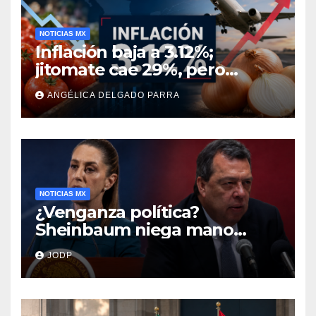
NOTICIAS MX
Inflación baja a 3.12%;
jitomate cae 29%, pero
cebolla y vuelos se
ANGÉLICA DELGADO PARRA
encarecen
NOTICIAS MX
¿Venganza política?
Sheinbaum niega mano
negra en captura de Ángel
JODP
Aguirre