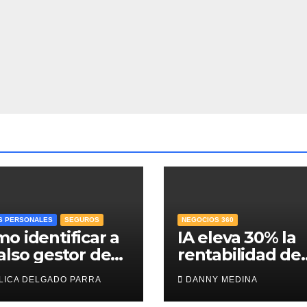
S PERSONALES
SEGUROS
NEGOCIOS 360
o identificar a
IA eleva 30% la
also gestor de
rentabilidad de
e y proteger el
agencias de
LICA DELGADO PARRA
DANNY MEDINA
ro para el
publicidad y po
ro?
en jaque el cob