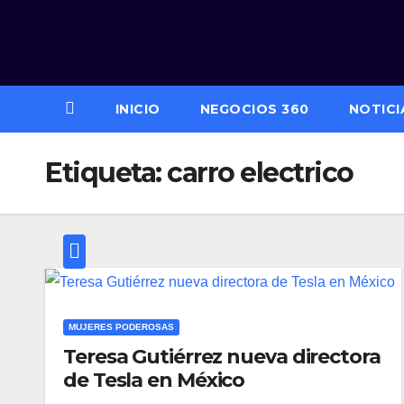
Saltar
al
contenido
INICIO
NEGOCIOS 360
NOTICI
Etiqueta:
carro electrico
MUJERES PODEROSAS
Teresa Gutiérrez nueva directora
de Tesla en México