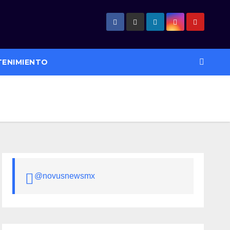
TENIMIENTO
@novusnewsmx