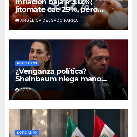
Inflación baja a 3.12%;
jitomate cae 29%, pero
cebolla y vuelos se
ANGÉLICA DELGADO PARRA
encarecen
NOTICIAS MX
¿Venganza política?
Sheinbaum niega mano
negra en captura de Ángel
JODP
Aguirre
NOTICIAS MX