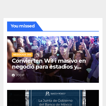
You missed
NEGOCIOS 360
Convierten WiFi masivo en
negocio para estadios y
festivales
JODP