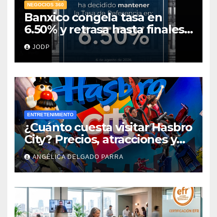
NEGOCIOS 360
Banxico congela tasa en
6.50% y retrasa hasta finales
de 2027 la meta de inflación
JODP
ENTRETENIMIENTO
¿Cuánto cuesta visitar Hasbro
City? Precios, atracciones y
actividades de Summer Fest
ANGÉLICA DELGADO PARRA