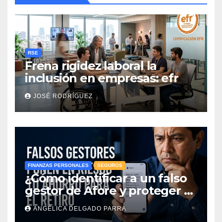
RSE
Frena rigidez laboral la
inclusión en empresas: efr
JOSÉ RODRÍGUEZ
FINANZAS PERSONALES
SEGUROS
¿Cómo identificar a un falso
gestor de Afore y proteger el
ahorro para el retiro?
ANGÉLICA DELGADO PARRA