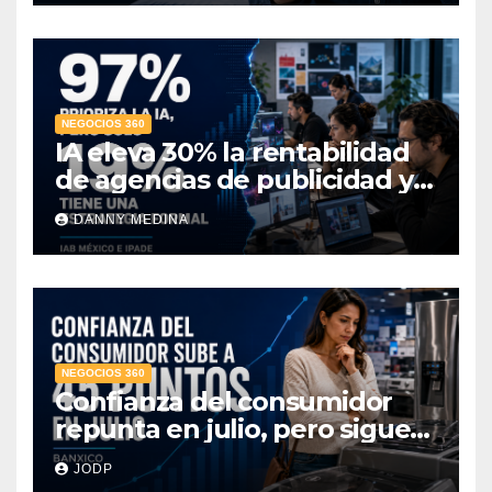
NEGOCIOS 360
IA eleva 30% la rentabilidad
de agencias de publicidad y
pone en jaque el cobro por
DANNY MEDINA
hora: IAB México e IPADE
NEGOCIOS 360
Confianza del consumidor
repunta en julio, pero sigue
por debajo de 2025: Banxico
JODP