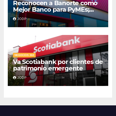
Reconocen a Banorte como
Mejor Banco para PyMEs;
supera 14% del mercado
JODP
crediticio
NEGOCIOS 360
Va Scotiabank por clientes de
patrimonio emergente
JODP