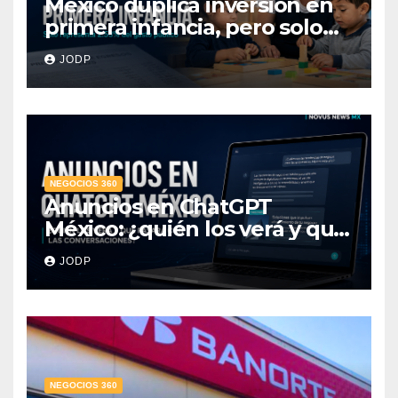
México duplica inversión en
primera infancia, pero solo
destina 2.53% del gasto
JODP
público
NEGOCIOS 360
Anuncios en ChatGPT
México: ¿quién los verá y qué
pasará con las
JODP
conversaciones?
NEGOCIOS 360