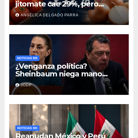
jitomate cae 29%, pero
cebolla y vuelos se
ANGÉLICA DELGADO PARRA
encarecen
NOTICIAS MX
¿Venganza política?
Sheinbaum niega mano
negra en captura de Ángel
JODP
Aguirre
NOTICIAS MX
Reanudan México y Perú