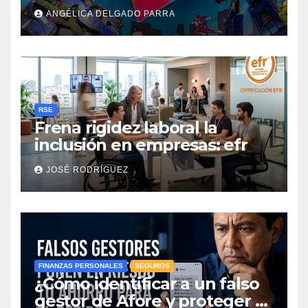
actividades de Summer Fest
ANGÉLICA DELGADO PARRA
RSE
Frena rigidez laboral la
inclusión en empresas: efr
JOSÉ RODRÍGUEZ
FINANZAS PERSONALES
SEGUROS
¿Cómo identificar a un falso
gestor de Afore y proteger el