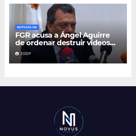
NOTICIAS MX
FGR acusa a Ángel Aguirre
de ordenar destruir videos
clave del caso Ayotzinapa
JODP