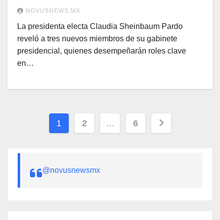
Turismo
NOVUSNEWS.MX
La presidenta electa Claudia Sheinbaum Pardo
reveló a tres nuevos miembros de su gabinete
presidencial, quienes desempeñarán roles clave
en…
Paginación
1
2
…
6
de
entradas
@novusnewsmx