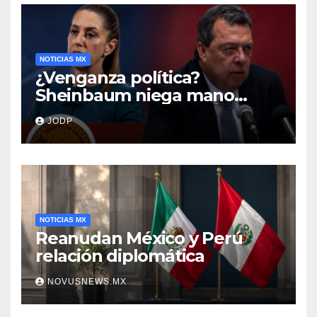
NOTICIAS MX
¿Venganza política?
Sheinbaum niega mano
negra en captura de Ángel
JODP
Aguirre
NOTICIAS MX
Reanudan México y Perú
relación diplomática
NOVUSNEWS.MX