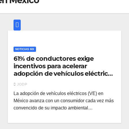
en México
NOTICIAS MX
61% de conductores exige
incentivos para acelerar
adopción de vehículos eléctricos
en México
JODP
La adopción de vehículos eléctricos (VE) en
México avanza con un consumidor cada vez más
convencido de su impacto ambiental…