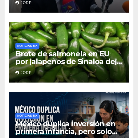
JODP
NOTICIAS MX
Brote de salmonela en EU
por jalapeños de Sinaloa deja
345 enfermos y 36
JODP
hospitalizados
NOTICIAS MX
México duplica inversión en
primera infancia, pero solo