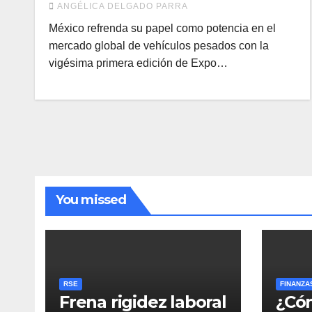
ANGÉLICA DELGADO PARRA
México refrenda su papel como potencia en el
mercado global de vehículos pesados con la
vigésima primera edición de Expo…
You missed
RSE
FINANZA
Frena rigidez laboral
¿Cóm