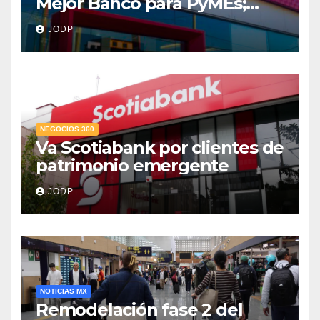
Mejor Banco para PyMEs;
supera 14% del mercado
JODP
crediticio
NEGOCIOS 360
Va Scotiabank por clientes de
patrimonio emergente
JODP
NOTICIAS MX
Remodelación fase 2 del