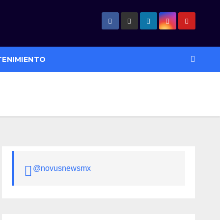
TENIMIENTO
@novusnewsmx