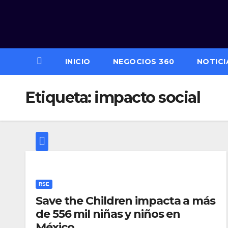
Saltar
al
contenido
INICIO
NEGOCIOS 360
NOTICI
Etiqueta:
impacto social
RSE
Save the Children impacta a más
de 556 mil niñas y niños en
México