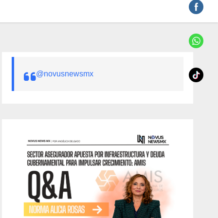
@novusnewsmx