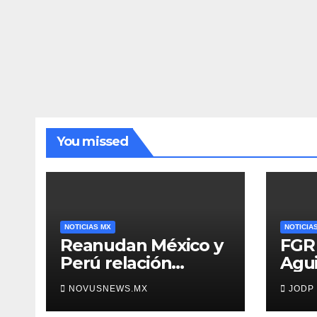
You missed
NOTICIAS MX
NOTICIA
Reanudan México y
FGR 
Perú relación
Agui
diplomática
dest
NOVUSNEWS.MX
JODP
clav
Ayot