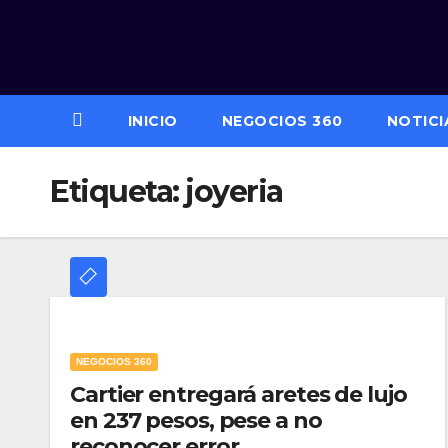
Saltar
al
contenido
INICIO
NEGOCIOS 360
NOTICI
Etiqueta:
joyeria
NEGOCIOS 360
Cartier entregará aretes de lujo
en 237 pesos, pese a no
reconocer error