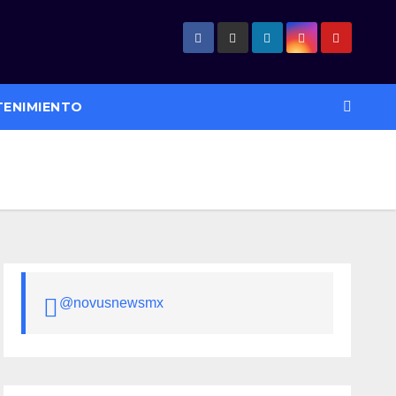
TENIMIENTO
@novusnewsmx