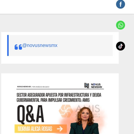
@novusnewsmx