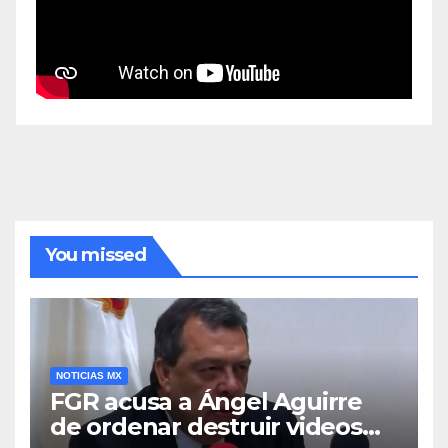
You missed
NOTICIAS MX
FGR acusa a Ángel Aguirre
de ordenar destruir videos