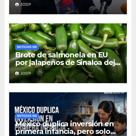
clave del caso Ayotzinapa
JODP
NOTICIAS MX
Brote de salmonela en EU
por jalapeños de Sinaloa deja
345 enfermos y 36
JODP
hospitalizados
NOTICIAS MX
México duplica inversión en
primera infancia, pero solo