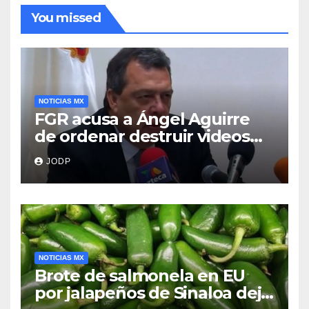
You missed
NOTICIAS MX
FGR acusa a Ángel Aguirre
de ordenar destruir videos
clave del caso Ayotzinapa
JODP
NOTICIAS MX
Brote de salmonela en EU
por jalapeños de Sinaloa deja