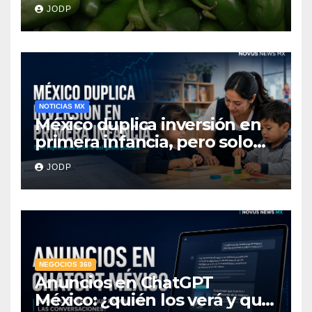
345 enfermos y 36
JODP
hospitalizados
NOTICIAS MX
México duplica inversión en
primera infancia, pero solo
destina 2.53% del gasto
JODP
público
NEGOCIOS 360
Anuncios en ChatGPT
México: ¿quién los verá y qué