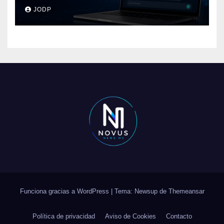
pasará con las
JODP
conversaciones?
Funciona gracias a WordPress
|
Tema: Newsup de
Themeansar
Política de privacidad
Aviso de Cookies
Contacto