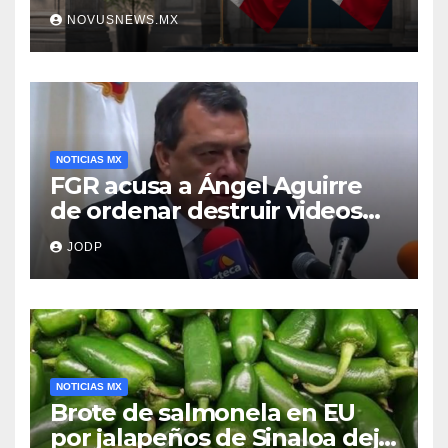
NOVUSNEWS.MX
NOTICIAS MX
FGR acusa a Ángel Aguirre
de ordenar destruir videos
clave del caso Ayotzinapa
JODP
NOTICIAS MX
Brote de salmonela en EU
por jalapeños de Sinaloa deja