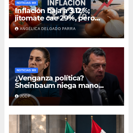
NOTICIAS MX
Inflación baja a 3.12%;
jitomate cae 29%, pero
cebolla y vuelos se
ANGÉLICA DELGADO PARRA
encarecen
NOTICIAS MX
¿Venganza política?
Sheinbaum niega mano
negra en captura de Ángel
JODP
Aguirre