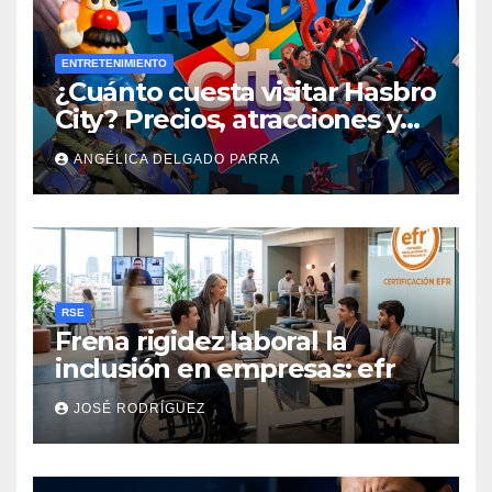
ENTRETENIMIENTO
¿Cuánto cuesta visitar Hasbro
City? Precios, atracciones y
actividades de Summer Fest
ANGÉLICA DELGADO PARRA
RSE
Frena rigidez laboral la
inclusión en empresas: efr
JOSÉ RODRÍGUEZ