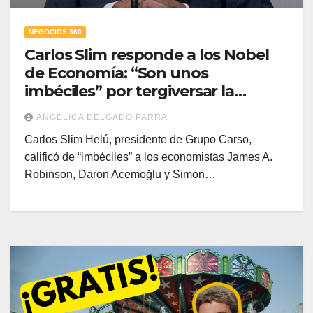
NEGOCIOS 360
Carlos Slim responde a los Nobel
de Economía: “Son unos
imbéciles” por tergiversar la
historia de Telmex
ANGÉLICA DELGADO PARRA
Carlos Slim Helú, presidente de Grupo Carso,
calificó de “imbéciles” a los economistas James A.
Robinson, Daron Acemoğlu y Simon…