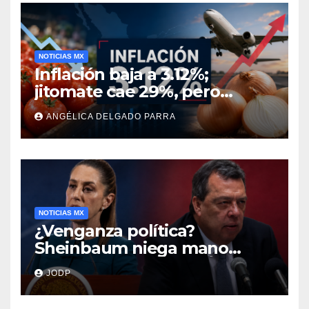
NOTICIAS MX
Inflación baja a 3.12%;
jitomate cae 29%, pero
cebolla y vuelos se
ANGÉLICA DELGADO PARRA
encarecen
NOTICIAS MX
¿Venganza política?
Sheinbaum niega mano
negra en captura de Ángel
JODP
Aguirre