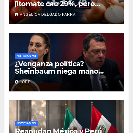
jitomate cae 29%, pero
cebolla y vuelos se
ANGÉLICA DELGADO PARRA
encarecen
NOTICIAS MX
¿Venganza política?
Sheinbaum niega mano
negra en captura de Ángel
JODP
Aguirre
NOTICIAS MX
Reanudan México y Perú