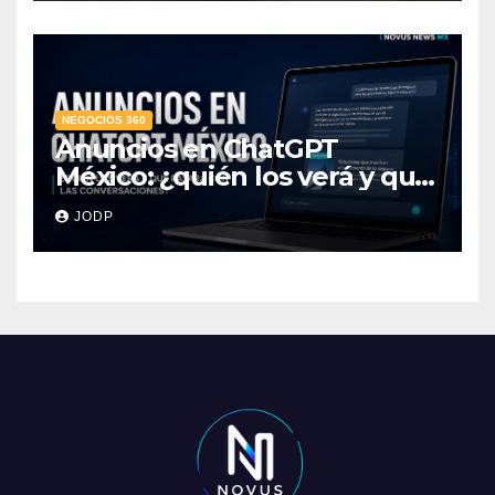
NEGOCIOS 360
Anuncios en ChatGPT
México: ¿quién los verá y qué
pasará con las
JODP
conversaciones?