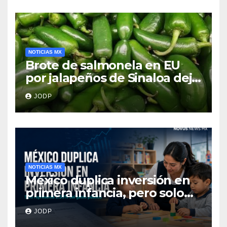
NOTICIAS MX
Brote de salmonela en EU
por jalapeños de Sinaloa deja
345 enfermos y 36
JODP
hospitalizados
NOTICIAS MX
México duplica inversión en
primera infancia, pero solo
destina 2.53% del gasto
JODP
público