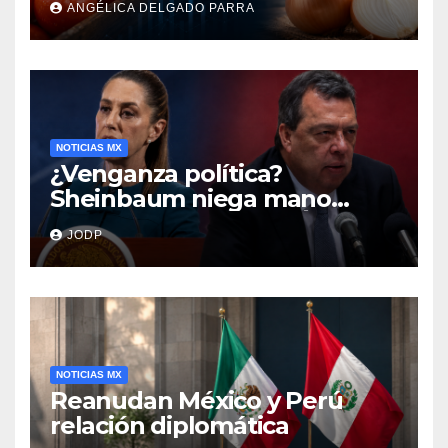
ANGÉLICA DELGADO PARRA
encarecen
NOTICIAS MX
¿Venganza política?
Sheinbaum niega mano
negra en captura de Ángel
JODP
Aguirre
NOTICIAS MX
Reanudan México y Perú
relación diplomática