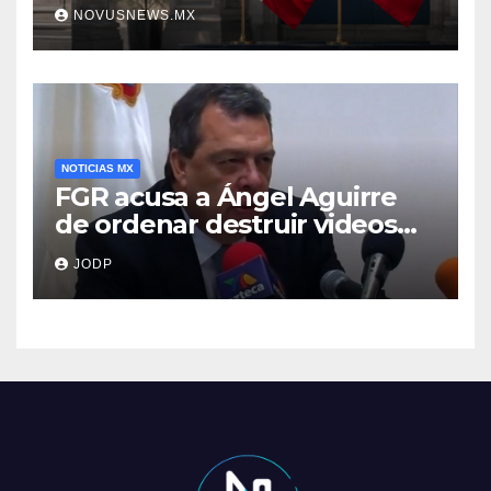
NOVUSNEWS.MX
NOTICIAS MX
FGR acusa a Ángel Aguirre
de ordenar destruir videos
clave del caso Ayotzinapa
JODP