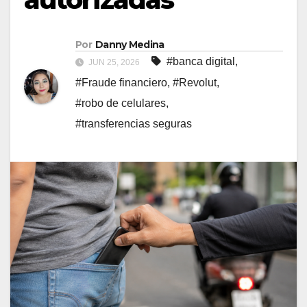
Por
Danny Medina
#banca digital
,
JUN 25, 2026
#Fraude financiero
,
#Revolut
,
#robo de celulares
,
#transferencias seguras