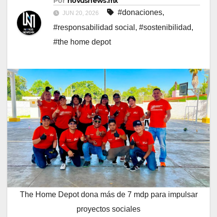
Por
novusnews.mx
#donaciones
,
JUN 20, 2026
#responsabilidad social
,
#sostenibilidad
,
#the home depot
The Home Depot dona más de 7 mdp para impulsar
proyectos sociales