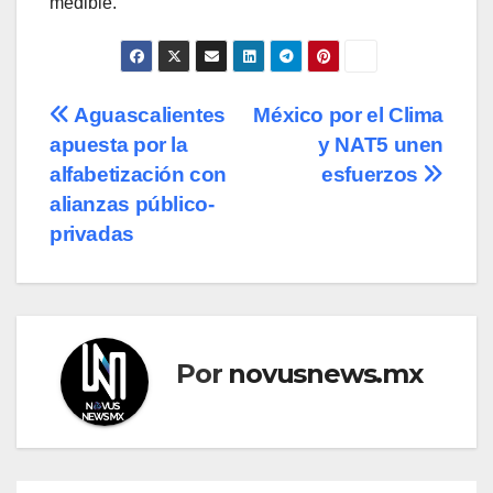
medible.
Navegación
Aguascalientes
México por el Clima
apuesta por la
y NAT5 unen
de
alfabetización con
esfuerzos
entradas
alianzas público-
privadas
Por
novusnews.mx