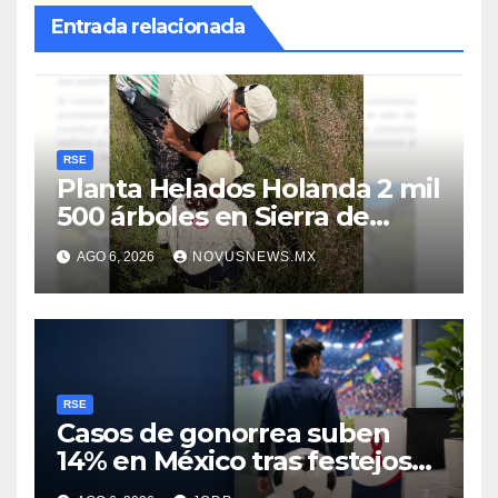
Entrada relacionada
RSE
Planta Helados Holanda 2 mil
500 árboles en Sierra de
Guadalupe
AGO 6, 2026
NOVUSNEWS.MX
RSE
Casos de gonorrea suben
14% en México tras festejos
futboleros: Fundación MSI