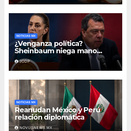
NOTICIAS MX
¿Venganza política?
Sheinbaum niega mano
negra en captura de Ángel
JODP
Aguirre
NOTICIAS MX
Reanudan México y Perú
relación diplomática
NOVUSNEWS.MX