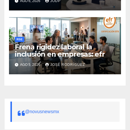
AGO 6, 2026
JODP
RSE
Frena rigidez laboral la
inclusión en empresas: efr
AGO 5, 2026
JOSÉ RODRÍGUEZ
@novusnewsmx