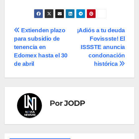
Navegación
Extienden plazo
¡Adiós a tu deuda
para subsidio de
Fovissste! El
de
tenencia en
ISSSTE anuncia
entradas
Edomex hasta el 30
condonación
de abril
histórica
Por
JODP