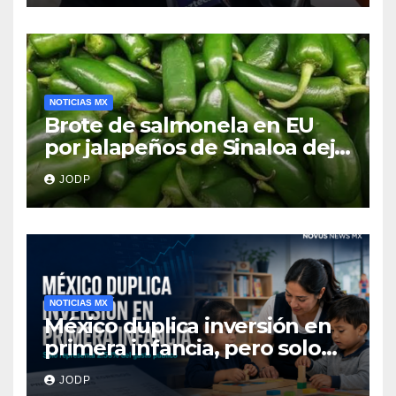
NOTICIAS MX
Brote de salmonela en EU
por jalapeños de Sinaloa deja
345 enfermos y 36
JODP
hospitalizados
NOTICIAS MX
México duplica inversión en
primera infancia, pero solo
destina 2.53% del gasto
JODP
público