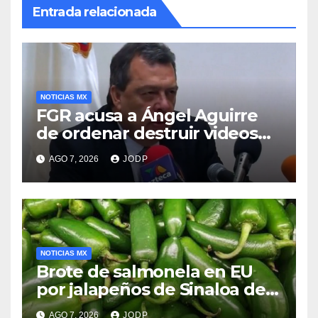
Entrada relacionada
NOTICIAS MX
FGR acusa a Ángel Aguirre
de ordenar destruir videos
clave del caso Ayotzinapa
AGO 7, 2026
JODP
NOTICIAS MX
Brote de salmonela en EU
por jalapeños de Sinaloa deja
345 enfermos y 36
AGO 7, 2026
JODP