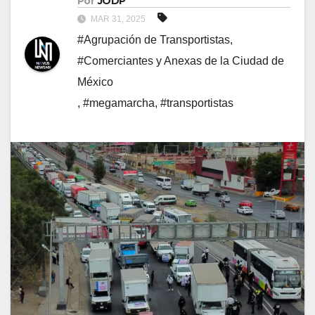
Por
JODP
MAR 31, 2025
#Agrupación de Transportistas
,
#Comerciantes y Anexas de la Ciudad de
México
,
#megamarcha
,
#transportistas