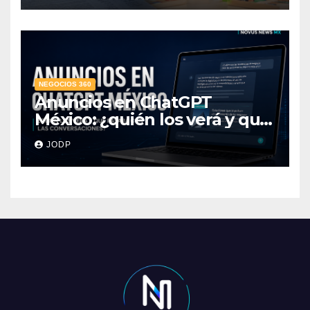
NEGOCIOS 360
Anuncios en ChatGPT
México: ¿quién los verá y qué
pasará con las
JODP
conversaciones?