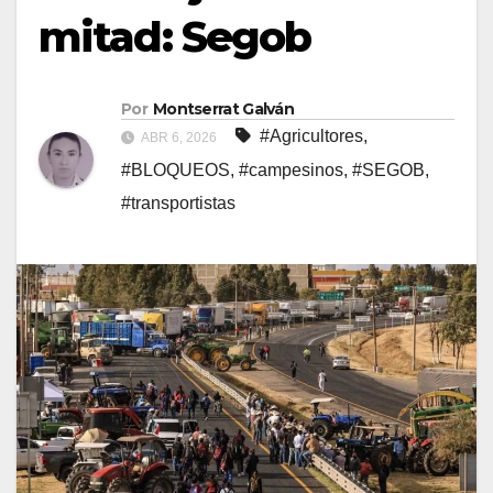
mitad: Segob
Por
Montserrat Galván
#Agricultores
,
ABR 6, 2026
#BLOQUEOS
,
#campesinos
,
#SEGOB
,
#transportistas