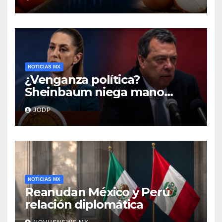
encarecen
NOTICIAS MX
¿Venganza política?
Sheinbaum niega mano
negra en captura de Ángel
JODP
Aguirre
NOTICIAS MX
Reanudan México y Perú
relación diplomática