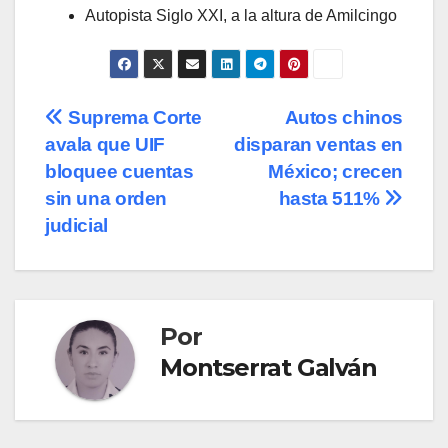
Autopista Siglo XXI, a la altura de Amilcingo
Navegación
Suprema Corte
Autos chinos
avala que UIF
disparan ventas en
de
bloquee cuentas
México; crecen
entradas
sin una orden
hasta 511%
judicial
Por
Montserrat Galván