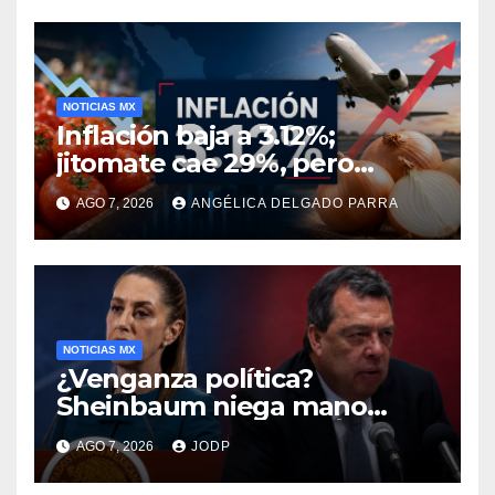
NOTICIAS MX
Inflación baja a 3.12%;
jitomate cae 29%, pero
cebolla y vuelos se
AGO 7, 2026
ANGÉLICA DELGADO PARRA
encarecen
NOTICIAS MX
¿Venganza política?
Sheinbaum niega mano
negra en captura de Ángel
AGO 7, 2026
JODP
Aguirre