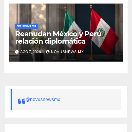
NOTICIAS MX
Reanudan México y Perú
relación diplomática
AGO 7, 2026
NOVUSNEWS.MX
@novusnewsmx