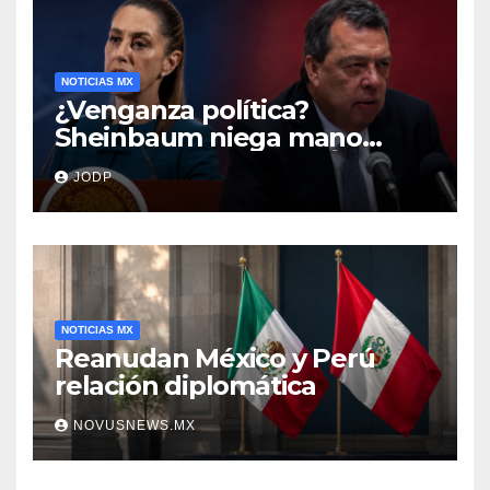
NOTICIAS MX
¿Venganza política?
Sheinbaum niega mano
negra en captura de Ángel
JODP
Aguirre
NOTICIAS MX
Reanudan México y Perú
relación diplomática
NOVUSNEWS.MX