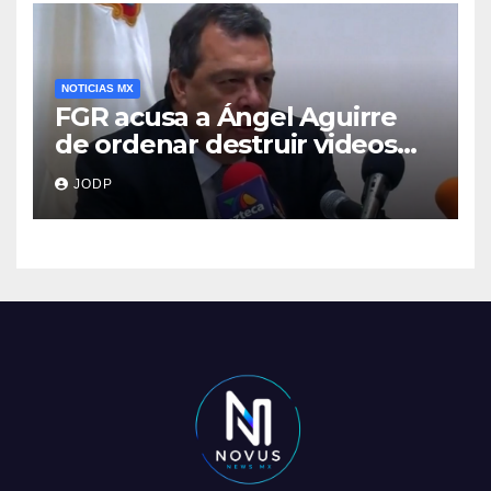
NOTICIAS MX
FGR acusa a Ángel Aguirre
de ordenar destruir videos
clave del caso Ayotzinapa
JODP