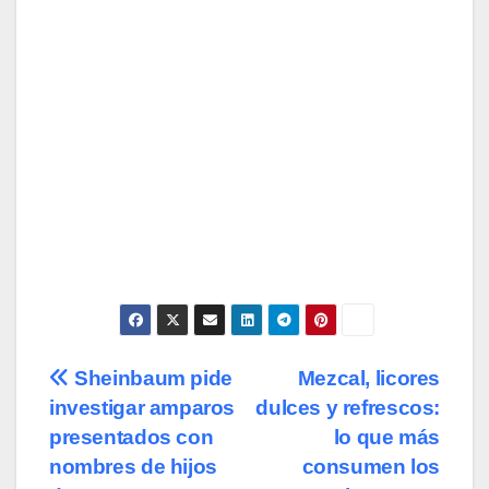
Navegación
Sheinbaum pide
Mezcal, licores
investigar amparos
dulces y refrescos:
de
presentados con
lo que más
entradas
nombres de hijos
consumen los