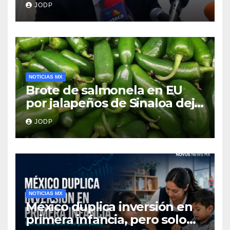
JODP
NOTICIAS MX
Brote de salmonela en EU
por jalapeños de Sinaloa deja
345 enfermos y 36
JODP
hospitalizados
NOTICIAS MX
México duplica inversión en
primera infancia, pero solo