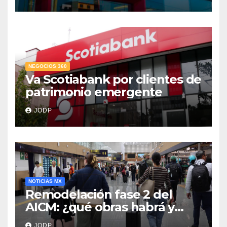
crediticio
NEGOCIOS 360
Va Scotiabank por clientes de
patrimonio emergente
JODP
NOTICIAS MX
Remodelación fase 2 del
AICM: ¿qué obras habrá y
afectarán los vuelos durante
JODP