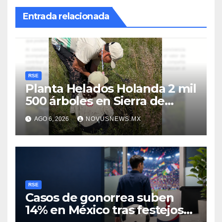
Entrada relacionada
RSE
Planta Helados Holanda 2 mil
500 árboles en Sierra de
Guadalupe
AGO 6, 2026
NOVUSNEWS.MX
RSE
Casos de gonorrea suben
14% en México tras festejos