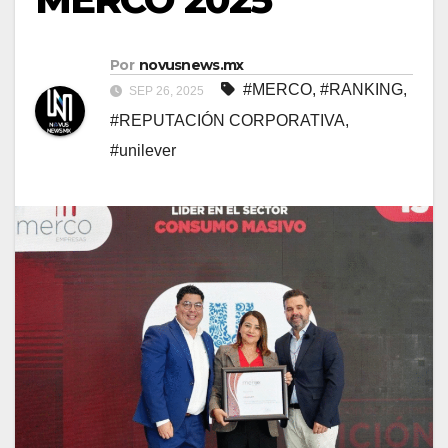
Por
novusnews.mx
#MERCO
,
#RANKING
,
SEP 26, 2025
#REPUTACIÓN CORPORATIVA
,
#unilever