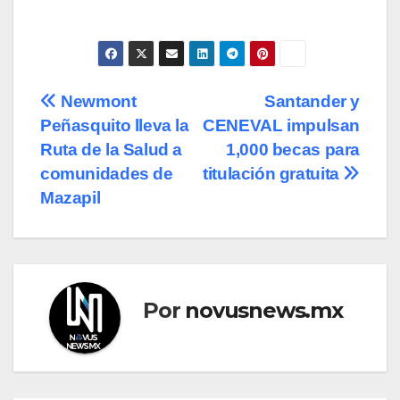
Navegación
Newmont
Santander y
Peñasquito lleva la
CENEVAL impulsan
de
Ruta de la Salud a
1,000 becas para
entradas
comunidades de
titulación gratuita
Mazapil
Por
novusnews.mx