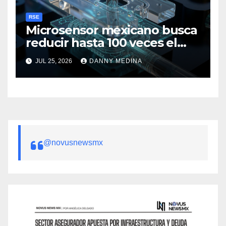
RSE
Microsensor mexicano busca
reducir hasta 100 veces el
costo de prevenir fallas en
JUL 25, 2026
DANNY MEDINA
baterías de litio
@novusnewsmx