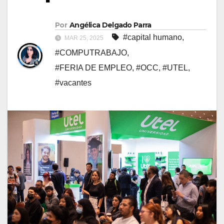
Por
Angélica Delgado Parra
#capital humano
,
MAR 25, 2025
#COMPUTRABAJO
,
#FERIA DE EMPLEO
,
#OCC
,
#UTEL
,
#vacantes