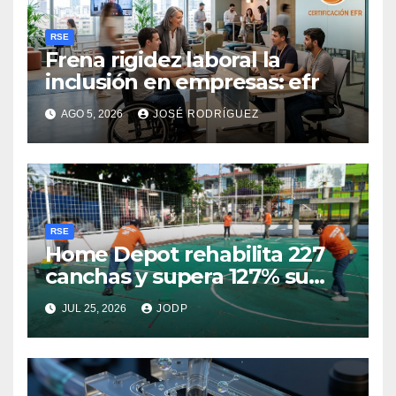
RSE
Frena rigidez laboral la
inclusión en empresas: efr
AGO 5, 2026
JOSÉ RODRÍGUEZ
RSE
Home Depot rehabilita 227
canchas y supera 127% su
meta ligada al Mundial 2026
JUL 25, 2026
JODP