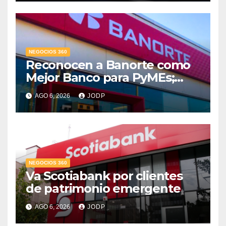
NEGOCIOS 360
Reconocen a Banorte como
Mejor Banco para PyMEs;
supera 14% del mercado
AGO 6, 2026
JODP
crediticio
NEGOCIOS 360
Va Scotiabank por clientes
de patrimonio emergente
AGO 6, 2026
JODP