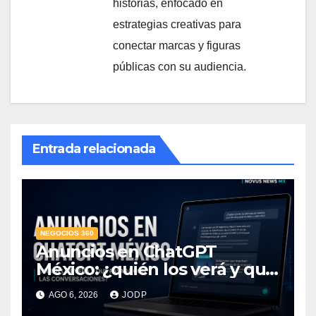
historias, enfocado en
estrategias creativas para
conectar marcas y figuras
públicas con su audiencia.
Entrada relacionada
NEGOCIOS 360
Anuncios en ChatGPT
México: ¿quién los verá y qué
pasará con las
AGO 6, 2026
JODP
conversaciones?