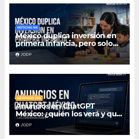
NOTICIAS MX
México duplica inversión en
primera infancia, pero solo
destina 2.53% del gasto
JODP
público
NEGOCIOS 360
Anuncios en ChatGPT
México: ¿quién los verá y qué
pasará con las
JODP
conversaciones?