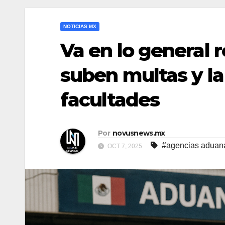
NOTICIAS MX
Va en lo general 
suben multas y l
facultades
Por
novusnews.mx
#agencias aduan
OCT 7, 2025