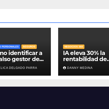
S PERSONALES
SEGUROS
NEGOCIOS 360
o identificar a
IA eleva 30% la
also gestor de
rentabilidad de
e y proteger el
agencias de
LICA DELGADO PARRA
DANNY MEDINA
ro para el
publicidad y po
ro?
en jaque el cob
por hora: IAB M
e IPADE