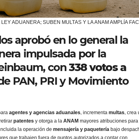
 LEY ADUANERA; SUBEN MULTAS Y LA ANAM AMPLÍA FA
s aprobó en lo general la
nera impulsada por la
heinbaum, con
338 votos a
de PAN, PRI y Movimiento
para
agentes y agencias aduanales
, incrementa
multas
, crea
retirar
patentes
y otorga a la
ANAM
mayores atribuciones para
 incluida la operación de
mensajería y paquetería
bajo despac
ores que trabajen fuera de puntos autorizados a contar con