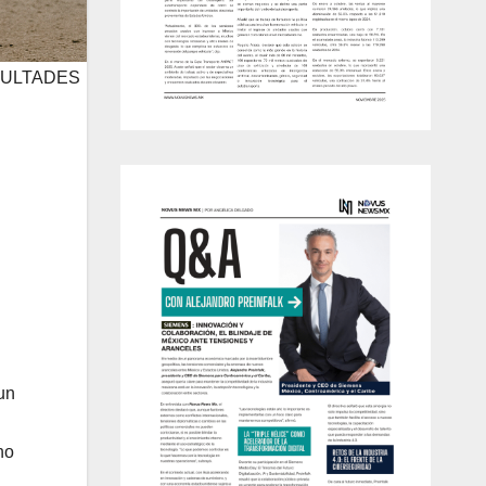
CULTADES
 un
ho