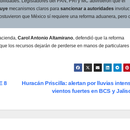
abilidades. Legisladores del PAN, PRI y MC advirtieron que el
luye
mecanismos claros para
sancionar a autoridades
involuc
Sostuvieron que México sí requiere una reforma aduanera, pero 
Hacienda,
Carol Antonio Altamirano
, defendió que la reforma
 que los recursos dejarán de perderse en manos de particulares
E 8
Huracán Priscilla: alertan por lluvias inten
vientos fuertes en BCS y Jali