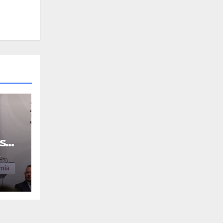
s
 el