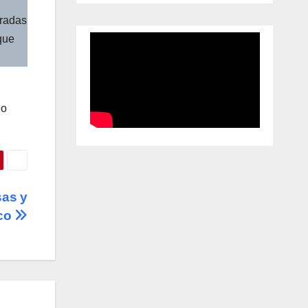
radas
que
 o
sas y
sco