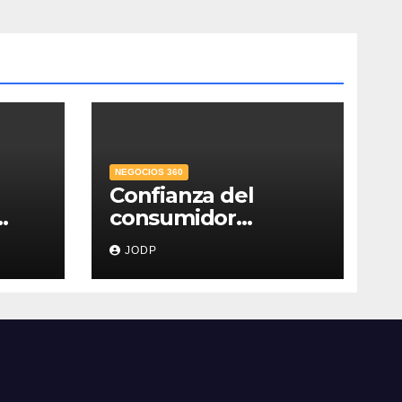
NEGOCIOS 360
Confianza del
consumidor
repunta en julio,
JODP
ne
pero sigue por
ro
debajo de 2025:
éxico
Banxico