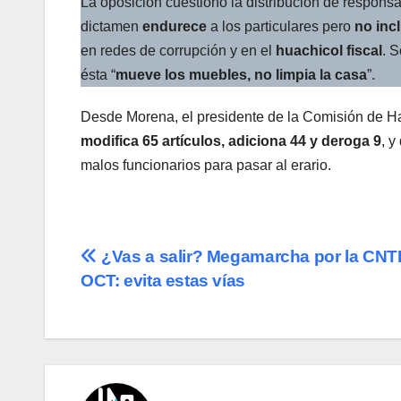
La oposición cuestionó la distribución de respons
dictamen
endurece
a los particulares pero
no inc
en redes de corrupción y en el
huachicol fiscal
. 
ésta “
mueve los muebles, no limpia la casa
”.
Desde Morena, el presidente de la Comisión de 
modifica 65 artículos, adiciona 44 y deroga 9
, y
malos funcionarios para pasar al erario.
Navegación
¿Vas a salir? Megamarcha por la CNT
OCT: evita estas vías
de
entradas