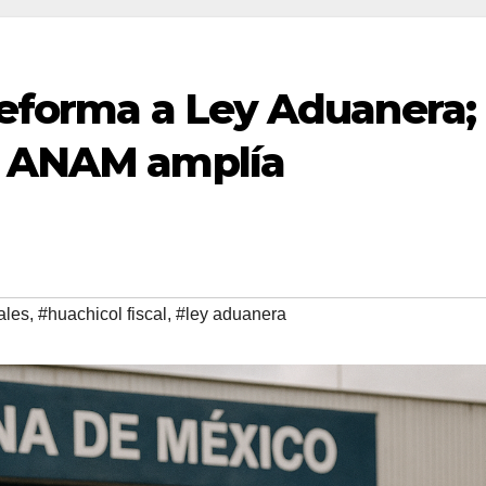
reforma a Ley Aduanera;
a ANAM amplía
ales
,
#huachicol fiscal
,
#ley aduanera