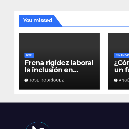
You missed
RSE
FINANZA
Frena rigidez laboral
¿Cóm
la inclusión en
un f
empresas: efr
Afor
JOSÉ RODRÍGUEZ
ANGÉ
ahor
reti