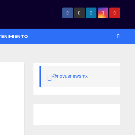
TENIMIENTO
@novusnewsmx