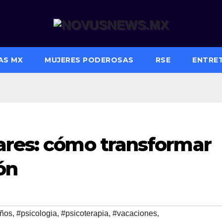
AS MX
MUJERES PODEROSAS
RSE
ENTRE
ares: cómo transformar
ón
iños
,
#psicologia
,
#psicoterapia
,
#vacaciones
,