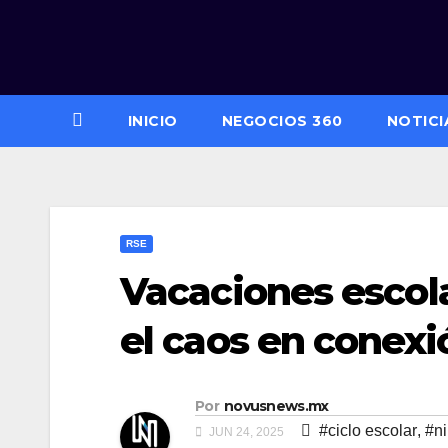
Saltar
al
contenido
INICIO
NEGOCIOS 360
NOTICI
RSE
Vacaciones escol
el caos en conexi
Por
novusnews.mx
#ciclo escolar
,
#n
JUN 24, 2025