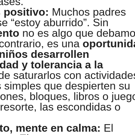
lases.
 positivo:
Muchos padres
e “estoy aburrido”. Sin
iento
no es algo que debam
 contrario, es una
oportunid
 niños desarrollen
dad y tolerancia a la
de saturarlos con actividade
 simples que despierten su
yones, bloques, libros o jueg
 resorte, las escondidas o
to, mente en calma:
El