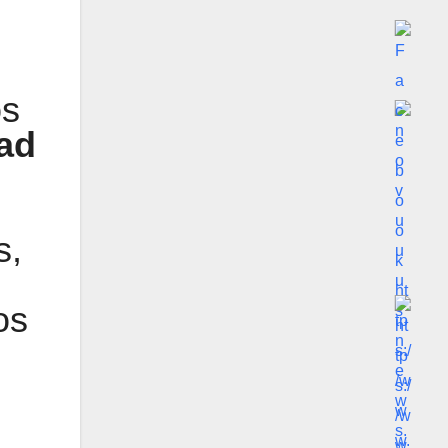
os
ad
s,
os