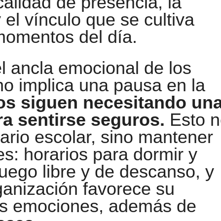
calidad de presencia, la
el vínculo que se cultiva
momentos del día.
el ancla emocional de los
no implica una pausa en la
os siguen necesitando un
ra sentirse seguros.
Esto n
orario escolar, sino mantener
es: horarios para dormir y
ego libre y de descanso, y
rganización favorece su
us emociones, además de