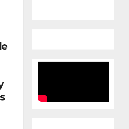
de
y
as