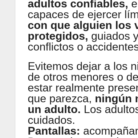
adultos confiables,
e
capaces de ejercer lí
con que alguien los v
protegidos,
guiados 
conflictos o accidentes
Evitemos dejar a los n
de otros menores o d
estar realmente prese
que parezca,
ningún 
un adulto.
Los adulto
cuidados.
Pantallas:
acompañami