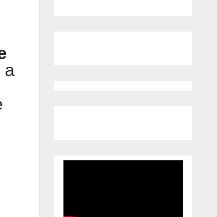
e
 a
n
e