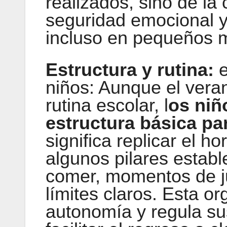
realizados, sino de la 
seguridad emocional y 
incluso en pequeños 
Estructura y rutina:
niños: Aunque el vera
rutina escolar, l
os niñ
estructura básica pa
significa replicar el h
algunos pilares establ
comer, momentos de ju
límites claros. Esta o
autonomía y regula s