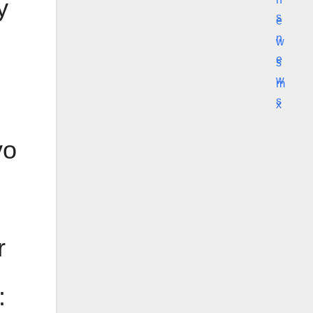
y
vo
r
: