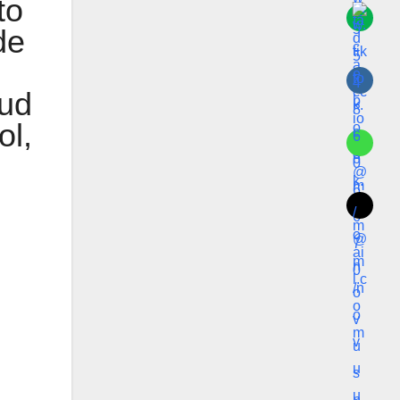
to
de
lud
ol,