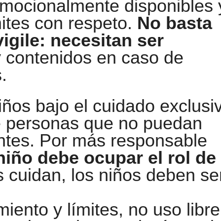
mocionalmente disponibles 
mites con respeto.
No basta
igile: necesitan ser
y contenidos en caso de
.
iños bajo el cuidado exclusi
e personas que no puedan
ntes. Por más responsable
niño debe ocupar el rol de
s cuidan, los niños deben se
ento y límites, no uso libre