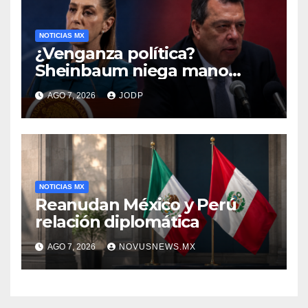
NOTICIAS MX
¿Venganza política?
Sheinbaum niega mano
negra en captura de Ángel
AGO 7, 2026
JODP
Aguirre
NOTICIAS MX
Reanudan México y Perú
relación diplomática
AGO 7, 2026
NOVUSNEWS.MX