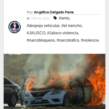
Por
Angélica Delgado Parra
#amis
,
FEB 26, 2026
#despojo vehicular
,
#el mencho
,
#JALISCO
,
#Jalisco violencia
,
#narcobloqueos
,
#narcotrafico
,
#violencia