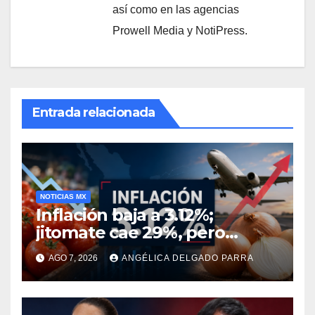
así como en las agencias
Prowell Media y NotiPress.
Entrada relacionada
NOTICIAS MX
Inflación baja a 3.12%;
jitomate cae 29%, pero
cebolla y vuelos se
AGO 7, 2026
ANGÉLICA DELGADO PARRA
encarecen