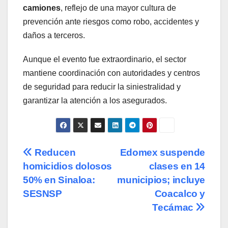
camiones
, reflejo de una mayor cultura de
prevención ante riesgos como robo, accidentes y
daños a terceros.
Aunque el evento fue extraordinario, el sector
mantiene coordinación con autoridades y centros
de seguridad para reducir la siniestralidad y
garantizar la atención a los asegurados.
Navegación
Reducen
Edomex suspende
homicidios dolosos
clases en 14
de
50% en Sinaloa:
municipios; incluye
entradas
SESNSP
Coacalco y
Tecámac