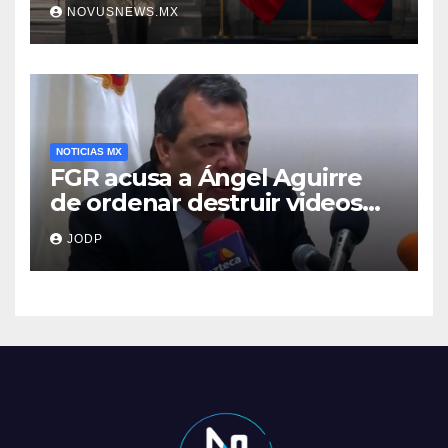
NOVUSNEWS.MX
NOTICIAS MX
FGR acusa a Ángel Aguirre
de ordenar destruir videos
clave del caso Ayotzinapa
JODP