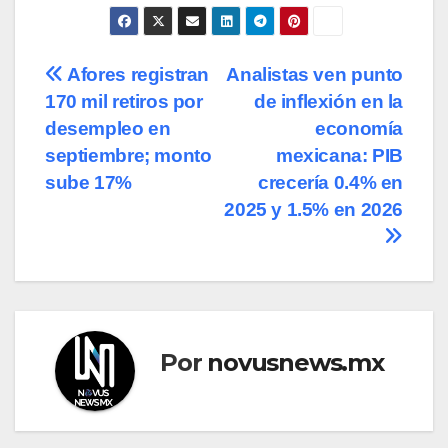
Navegación
Afores registran
Analistas ven punto
170 mil retiros por
de inflexión en la
de
desempleo en
economía
entradas
septiembre; monto
mexicana: PIB
sube 17%
crecería 0.4% en
2025 y 1.5% en 2026
Por
novusnews.mx