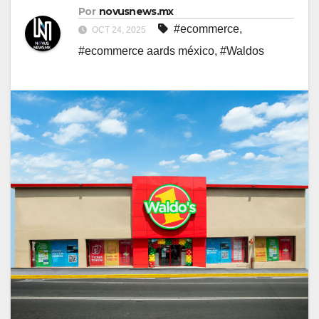
Por
novusnews.mx
#ecommerce
,
OCT 24, 2025
#ecommerce aards méxico
,
#Waldos