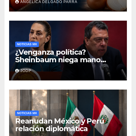
ANGÉLICA DELGADO PARRA
encarecen
NOTICIAS MX
¿Venganza política?
Sheinbaum niega mano
negra en captura de Ángel
JODP
Aguirre
NOTICIAS MX
Reanudan México y Perú
relación diplomática