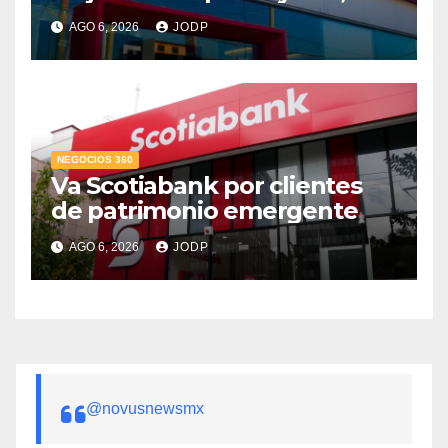
supera 14% del mercado
AGO 6, 2026
JODP
crediticio
NEGOCIOS 360
Va Scotiabank por clientes
de patrimonio emergente
AGO 6, 2026
JODP
@novusnewsmx