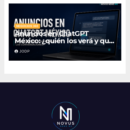
NEGOCIOS 360
Anuncios en ChatGPT
México: ¿quién los verá y qué
pasará con las
JODP
conversaciones?