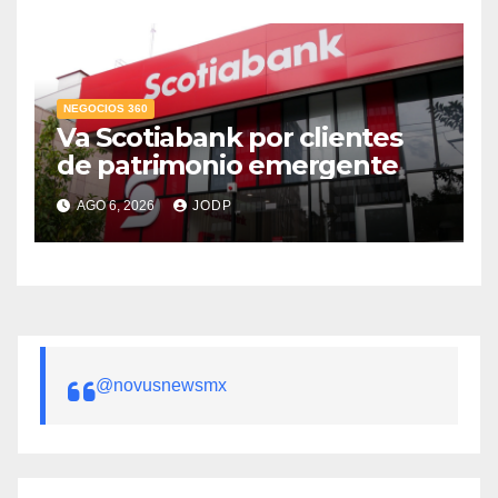
NEGOCIOS 360
Va Scotiabank por clientes
de patrimonio emergente
AGO 6, 2026
JODP
@novusnewsmx