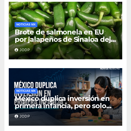
NOTICIAS MX
Brote de salmonela en EU
por jalapeños de Sinaloa deja
345 enfermos y 36
JODP
hospitalizados
NOTICIAS MX
México duplica inversión en
primera infancia, pero solo
destina 2.53% del gasto
JODP
público