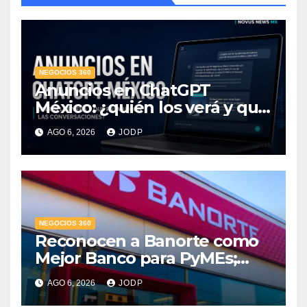
NEGOCIOS 360
Anuncios en ChatGPT
México: ¿quién los verá y qué
pasará con las
AGO 6, 2026
JODP
conversaciones?
NEGOCIOS 360
Reconocen a Banorte como
Mejor Banco para PyMEs;
supera 14% del mercado
AGO 6, 2026
JODP
crediticio