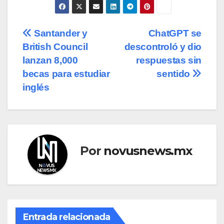
Navegación
Santander y
ChatGPT se
British Council
descontroló y dio
de
lanzan 8,000
respuestas sin
entradas
becas para estudiar
sentido
inglés
Por
novusnews.mx
Entrada relacionada