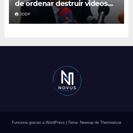
de ordenar destruir videos
clave del caso Ayotzinapa
JODP
Funciona gracias a WordPress
|
Tema: Newsup de
Themeansar