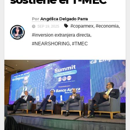
Por
Angélica Delgado Parra
#coparmex
,
#economia
,
SEP 19, 2025
#inversion extranjera directa
,
#NEARSHORING
,
#TMEC