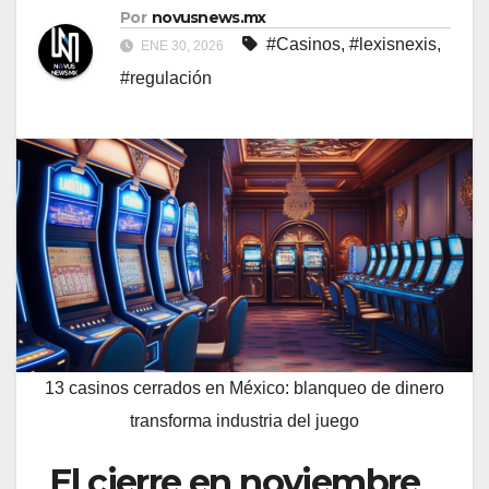
Por
novusnews.mx
#Casinos
,
#lexisnexis
,
ENE 30, 2026
#regulación
13 casinos cerrados en México: blanqueo de dinero
transforma industria del juego
El cierre en noviembre