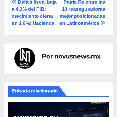
Navegación
Déficit fiscal baja
Patria Re entre las
a 4.3% del PIB;
10 reaseguradoras
de
crecimiento cierra
mejor posicionadas
entradas
en 1.6%: Hacienda
en Latinoamérica
Por
novusnews.mx
Entrada relacionada