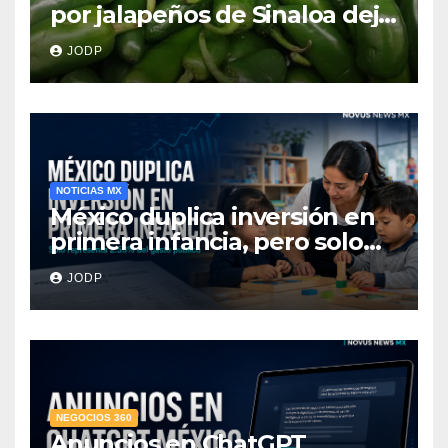
por jalapeños de Sinaloa deja
345 enfermos y 36
JODP
hospitalizados
NOTICIAS MX
México duplica inversión en
primera infancia, pero solo
destina 2.53% del gasto
JODP
público
NEGOCIOS 360
Anuncios en ChatGPT