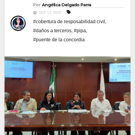
Por
Angélica Delgado Parra
SEP 13, 2025
#cobertura de resposabilidad civil
,
#daños a terceros
,
#pipa
,
#puente de la concordia