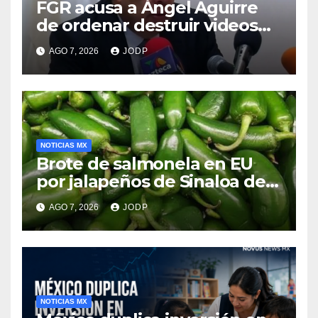
FGR acusa a Ángel Aguirre
de ordenar destruir videos
clave del caso Ayotzinapa
AGO 7, 2026
JODP
NOTICIAS MX
Brote de salmonela en EU
por jalapeños de Sinaloa deja
345 enfermos y 36
AGO 7, 2026
JODP
hospitalizados
NOTICIAS MX