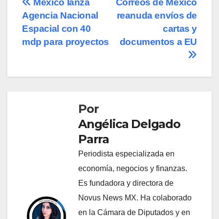
Navegación
México lanza
Correos de México
Agencia Nacional
reanuda envíos de
de
Espacial con 40
cartas y
entradas
mdp para proyectos
documentos a EU
Por
Angélica Delgado
Parra
Periodista especializada en
economía, negocios y finanzas.
Es fundadora y directora de
Novus News MX. Ha colaborado
en la Cámara de Diputados y en