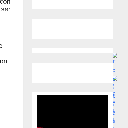
 con
 ser
e
ón.