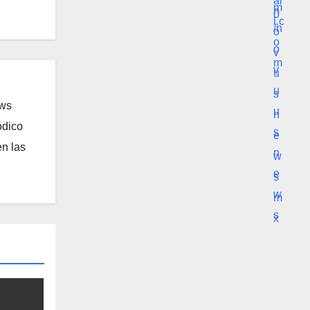
ews
ódico
n las