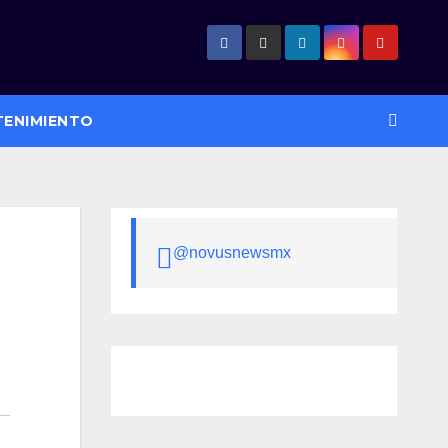
TENIMIENTO
@novusnewsmx