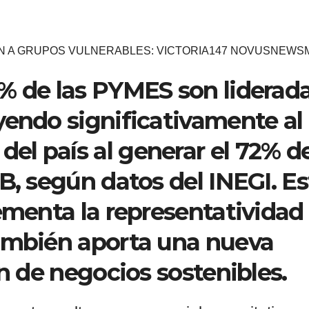
N A GRUPOS VULNERABLES: VICTORIA147 NOVUSNEWS
% de las PYMES son liderad
yendo significativamente al
l país al generar el 72% de
B, según datos del INEGI. Es
rementa la representatividad
también aporta una nueva
ón de negocios sostenibles.