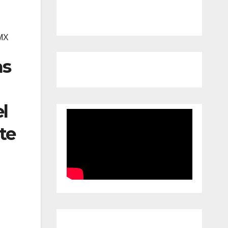
MX
as
l
te