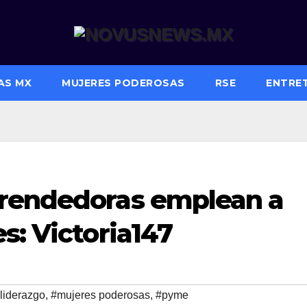
AS MX
MUJERES PODEROSAS
RSE
ENTRE
prendedoras emplean a
s: Victoria147
liderazgo
,
#mujeres poderosas
,
#pyme