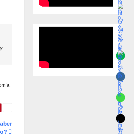
 y
omía,
saber
ro?