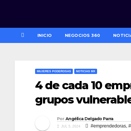
Saltar
al
contenido
INICIO
NEGOCIOS 360
NOTICI
MUJERES PODEROSAS
NOTICIAS MX
4 de cada 10 em
grupos vulnerable
Por
Angélica Delgado Parra
#emprendedoras
,
#
JUL 5, 2024