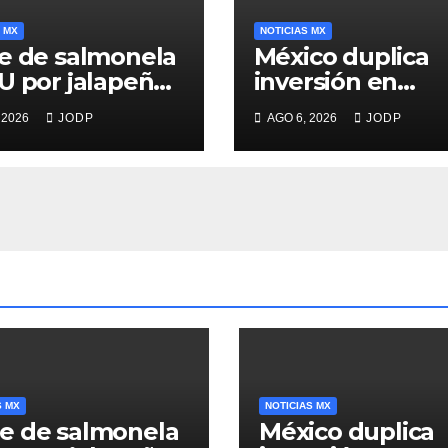
 MX
NOTICIAS MX
e de salmonela
México duplica
U por jalapeños
inversión en
inaloa deja 345
primera infancia
 2026
JODP
AGO 6, 2026
JODP
rmos y 36
pero solo destin
italizados
2.53% del gasto
público
S MX
NOTICIAS MX
e de salmonela
México duplica