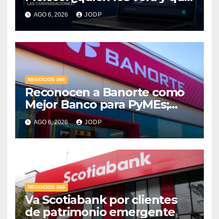
pasará con las
AGO 6, 2026
JODP
conversaciones?
NEGOCIOS 360
Reconocen a Banorte como
Mejor Banco para PyMEs;
supera 14% del mercado
AGO 6, 2026
JODP
crediticio
NEGOCIOS 360
Va Scotiabank por clientes
de patrimonio emergente