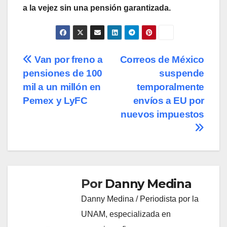
a la vejez sin una pensión garantizada.
Navegación
Van por freno a
Correos de México
pensiones de 100
suspende
de
mil a un millón en
temporalmente
entradas
Pemex y LyFC
envíos a EU por
nuevos impuestos
Por
Danny Medina
Danny Medina / Periodista por la
UNAM, especializada en