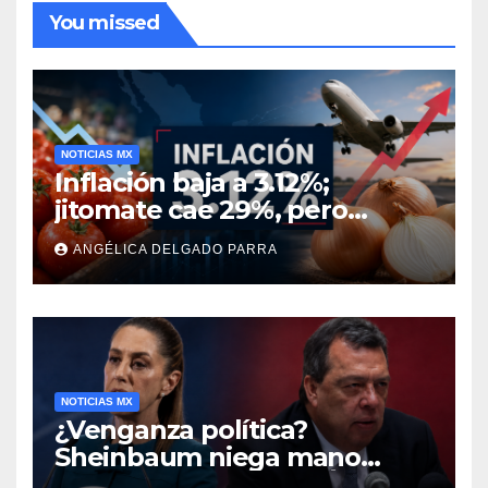
You missed
NOTICIAS MX
Inflación baja a 3.12%;
jitomate cae 29%, pero
cebolla y vuelos se
ANGÉLICA DELGADO PARRA
encarecen
NOTICIAS MX
¿Venganza política?
Sheinbaum niega mano
negra en captura de Ángel