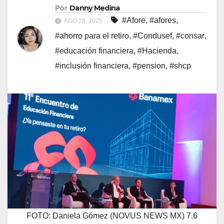
Por
Danny Medina
#Afore
,
#afores
,
AGO 28, 2025
#ahorro para el retiro
,
#Condusef
,
#consar
,
#educación financiera
,
#Hacienda
,
#inclusión financiera
,
#pension
,
#shcp
FOTO: Daniela Gómez (NOVUS NEWS MX) 7.6