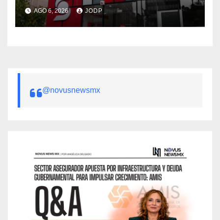
AGO 6, 2026
JODP
@novusnewsmx