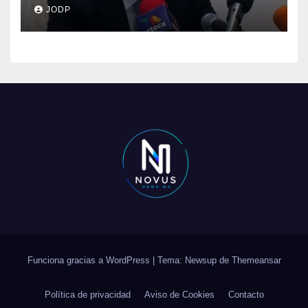
clave del caso Ayotzinapa
JODP
Funciona gracias a WordPress
|
Tema: Newsup de
Themeansar
Política de privacidad
Aviso de Cookies
Contacto