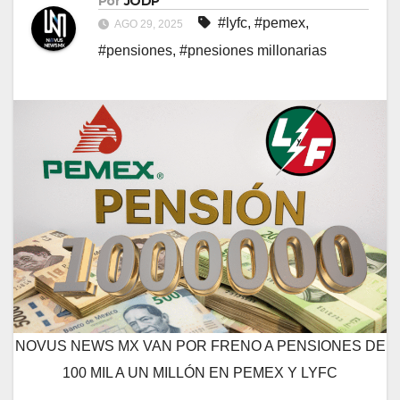
Por
JODP
#lyfc
,
#pemex
,
AGO 29, 2025
#pensiones
,
#pnesiones millonarias
NOVUS NEWS MX VAN POR FRENO A PENSIONES DE
100 MIL A UN MILLÓN EN PEMEX Y LYFC