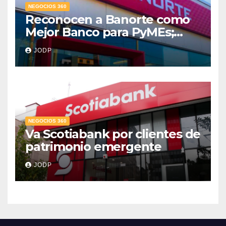
NEGOCIOS 360
Reconocen a Banorte como
Mejor Banco para PyMEs;
supera 14% del mercado
JODP
crediticio
NEGOCIOS 360
Va Scotiabank por clientes de
patrimonio emergente
JODP