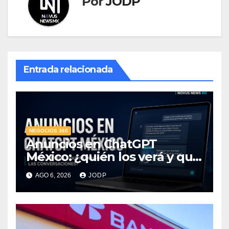
Por
JODP
Entrada relacionada
NEGOCIOS 360
Anuncios en ChatGPT
México: ¿quién los verá y qué
pasará con las
AGO 6, 2026
JODP
conversaciones?