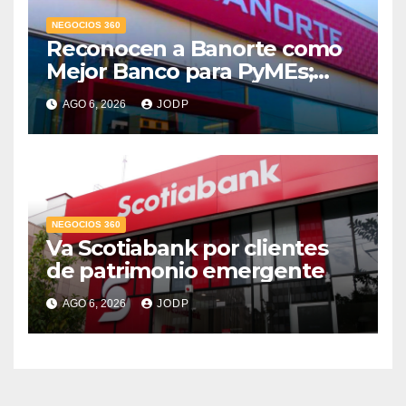
NEGOCIOS 360
Reconocen a Banorte como
Mejor Banco para PyMEs;
supera 14% del mercado
AGO 6, 2026
JODP
crediticio
NEGOCIOS 360
Va Scotiabank por clientes
de patrimonio emergente
AGO 6, 2026
JODP